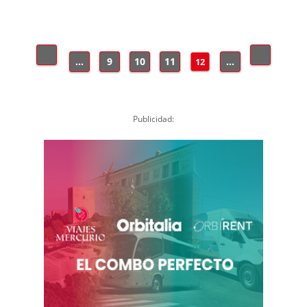
...
9
10
11
...
12
Publicidad: