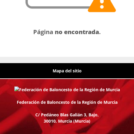
Página
no encontrada
.
Mapa del sitio
Federación de Baloncesto de la Región de Murcia
C/ Pedáneo Blas Galián 3, Bajo,
30010, Murcia
(Murcia)