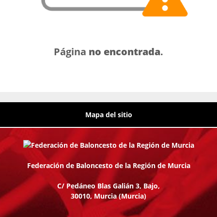
Página
no encontrada
.
Mapa del sitio
Federación de Baloncesto de la Región de Murcia
C/ Pedáneo Blas Galián 3, Bajo,
30010, Murcia
(Murcia)