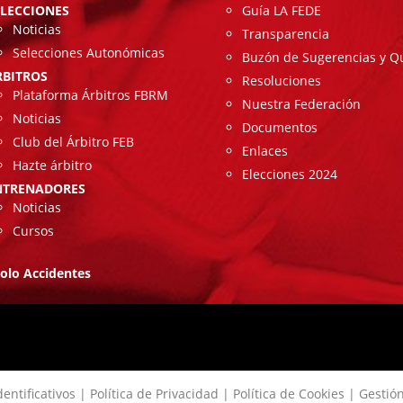
ELECCIONES
Guía LA FEDE
Noticias
Transparencia
Selecciones Autonómicas
Buzón de Sugerencias y Q
RBITROS
Resoluciones
Plataforma Árbitros FBRM
Nuestra Federación
Noticias
Documentos
Club del Árbitro FEB
Enlaces
Hazte árbitro
Elecciones 2024
NTRENADORES
Noticias
Cursos
olo Accidentes
entificativos
|
Política de Privacidad
|
Política de Cookies
|
Gestión