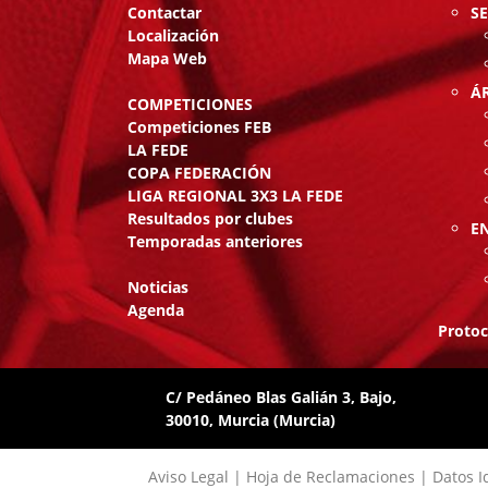
Contactar
S
Localización
Mapa Web
Á
COMPETICIONES
Competiciones FEB
LA FEDE
COPA FEDERACIÓN
LIGA REGIONAL 3X3 LA FEDE
Resultados por clubes
E
Temporadas anteriores
Noticias
Agenda
Protoc
C/ Pedáneo Blas Galián 3, Bajo,
30010, Murcia
(Murcia)
Aviso Legal
|
Hoja de Reclamaciones
|
Datos Id