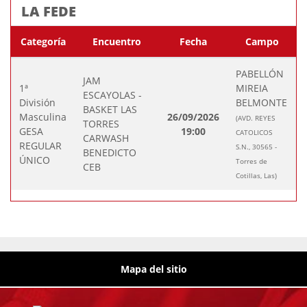
LA FEDE
Categoría
Encuentro
Fecha
Campo
PABELLÓN
JAM
1ª
MIREIA
ESCAYOLAS -
División
BELMONTE
BASKET LAS
Masculina
26/09/2026
(AVD. REYES
TORRES
GESA
19:00
CATOLICOS
CARWASH
REGULAR
S.N., 30565 -
BENEDICTO
ÚNICO
Torres de
CEB
Cotillas, Las)
Mapa del sitio