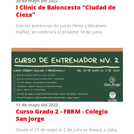
30 de mayo del 2022
I Clínic de Baloncesto "Ciudad de
Cieza"
Con las ponencias de Lucas Pérez y Abraham
Ibáñez, se celebrará el próximo 18 de junio
11 de mayo del 2022
Curso Grado 2 - FBRM - Colegio
San Jorge
Desde el 25 de mayo al 2 de julio se llevará a cabo,