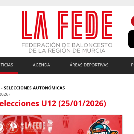
TICIAS
AGENDA
ÁREAS DEPORTIVAS
P
S - SELECCIONES AUTONÓMICAS
2026)
elecciones U12 (25/01/2026)