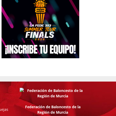
Federación de Baloncesto de la
uejas
Región de Murcia