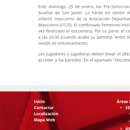
Este domingo, 25 de enero, las Pre-Seleccio
Auxiliar de San Javier. Lo harán en sesión 
infantil masculino de la Asociación Deporti
Masculino (U12F). El combinado femenino inicia
vez finalizado el encuentro). Por su parte, el 
a las 20:30 (cuando acabe su partido). Antes 
sesión de entrenamiento.
Los jugadores y jugadoras deben llevar el DNI,
acceder a los partidos. En el apartado "Docum
Inicio
Áreas 
Contactar
S
Localización
Mapa Web
Á