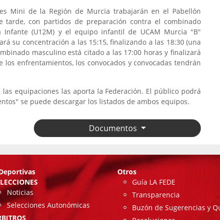
nes Mini de la Región de Murcia trabajarán en el Pabellón
de tarde, con partidos de preparación contra el combinado
va Infante (U12M) y el equipo infantil de UCAM Murcia "B"
rá su concentración a las 15:15, finalizando a las 18:30 (una
combinado masculino está citado a las 17:00 horas y finalizará
de los enfrentamientos, los convocados y convocadas tendrán
 las equipaciones las aporta la Federación. El público podrá
entos" se puede descargar los listados de ambos equipos.
Documentos
Deportivas
Otros
ELECCIONES
Guía LA FEDE
Noticias
Transparencia
Selecciones Autonómicas
Buzón de Sugerencias y Q
RBITROS