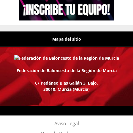
Mapa del sitio
Federación de Baloncesto de la Región de Murcia
C/ Pedáneo Blas Galián 3, Bajo,
30010, Murcia
(Murcia)
Aviso Legal