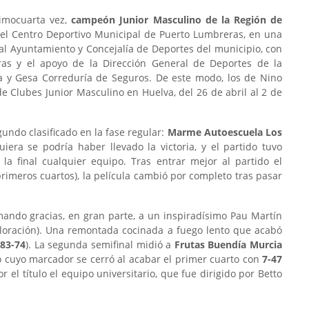
imocuarta vez,
campeón Junior Masculino de la Región de
n el Centro Deportivo Municipal de Puerto Lumbreras, en una
al Ayuntamiento y Concejalía de Deportes del municipio, con
ras y el apoyo de la Dirección General de Deportes de la
y Gesa Correduría de Seguros. De este modo, los de Nino
 Clubes Junior Masculino en Huelva, del 26 de abril al 2 de
gundo clasificado en la fase regular:
Marme Autoescuela Los
uiera se podría haber llevado la victoria, y el partido tuvo
a final cualquier equipo. Tras entrar mejor al partido el
rimeros cuartos), la película cambió por completo tras pasar
ndo gracias, en gran parte, a un inspiradísimo Pau Martín
valoración). Una remontada cocinada a fuego lento que acabó
(
83-74
). La segunda semifinal midió a
Frutas Buendía Murcia
o cuyo marcador se cerró al acabar el primer cuarto con
7-47
 el título el equipo universitario, que fue dirigido por Betto