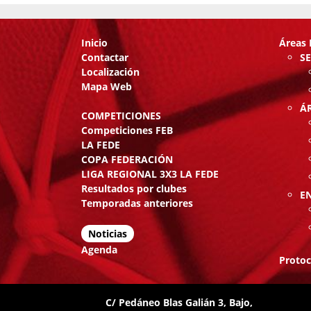
Inicio
Áreas 
Contactar
S
Localización
Mapa Web
Á
COMPETICIONES
Competiciones FEB
LA FEDE
COPA FEDERACIÓN
LIGA REGIONAL 3X3 LA FEDE
Resultados por clubes
E
Temporadas anteriores
Noticias
Agenda
Protoc
C/ Pedáneo Blas Galián 3, Bajo,