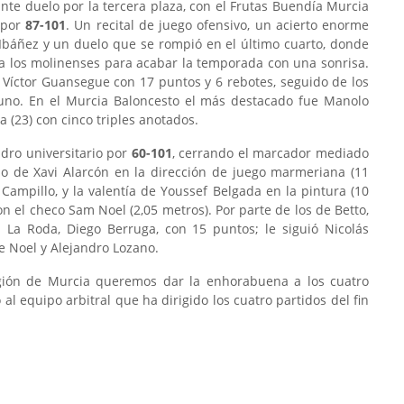
nte duelo por la tercera plaza, con el Frutas Buendía Murcia
 por
87-101
. Un recital de juego ofensivo, un acierto enorme
 Ibáñez y un duelo que se rompió en el último cuarto, donde
 a los molinenses para acabar la temporada con una sonrisa.
 Víctor Guansegue con 17 puntos y 6 rebotes, seguido de los
uno. En el Murcia Baloncesto el más destacado fue Manolo
 (23) con cinco triples anotados.
adro universitario por
60-101
, cerrando el marcador mediado
ajo de Xavi Alarcón en la dirección de juego marmeriana (11
ampillo, y la valentía de Youssef Belgada en la pintura (10
n el checo Sam Noel (2,05 metros). Por parte de los de Betto,
 La Roda, Diego Berruga, con 15 puntos; le siguió Nicolás
de Noel y Alejandro Lozano.
gión de Murcia queremos dar la enhorabuena a los cuatro
 al equipo arbitral que ha dirigido los cuatro partidos del fin