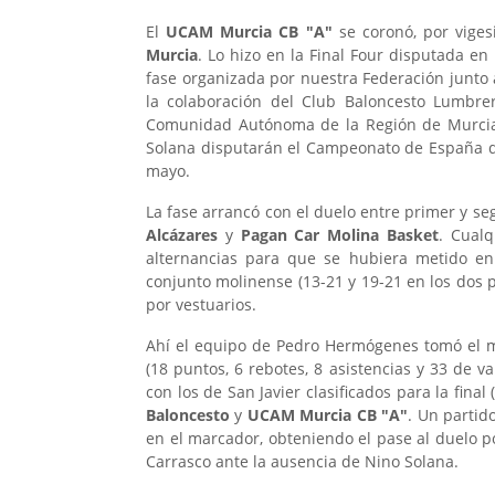
El
UCAM Murcia CB "A"
se coronó, por viges
Murcia
. Lo hizo en la Final Four disputada e
fase organizada por nuestra Federación junto 
la colaboración del Club Baloncesto Lumbre
Comunidad Autónoma de la Región de Murcia 
Solana disputarán el Campeonato de España de
mayo.
La fase arrancó con el duelo entre primer y se
Alcázares
y
Pagan Car Molina Basket
. Cualq
alternancias para que se hubiera metido en l
conjunto molinense (13-21 y 19-21 en los dos p
por vestuarios.
Ahí el equipo de Pedro Hermógenes tomó el ma
(18 puntos, 6 rebotes, 8 asistencias y 33 de 
con los de San Javier clasificados para la final 
Baloncesto
y
UCAM Murcia CB "A"
. Un partid
en el marcador, obteniendo el pase al duelo por
Carrasco ante la ausencia de Nino Solana.