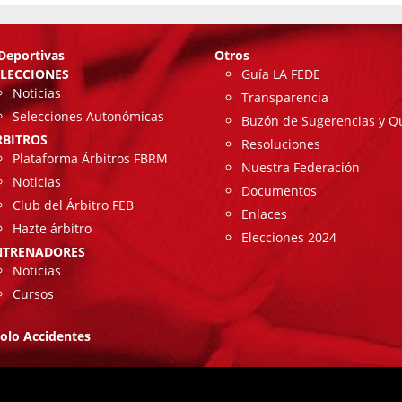
Deportivas
Otros
ELECCIONES
Guía LA FEDE
Noticias
Transparencia
Selecciones Autonómicas
Buzón de Sugerencias y Q
RBITROS
Resoluciones
Plataforma Árbitros FBRM
Nuestra Federación
Noticias
Documentos
Club del Árbitro FEB
Enlaces
Hazte árbitro
Elecciones 2024
NTRENADORES
Noticias
Cursos
olo Accidentes