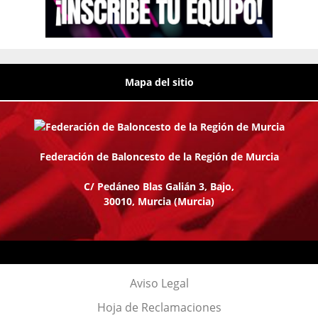
Mapa del sitio
Federación de Baloncesto de la Región de Murcia
C/ Pedáneo Blas Galián 3, Bajo,
30010, Murcia
(Murcia)
Aviso Legal
Hoja de Reclamaciones