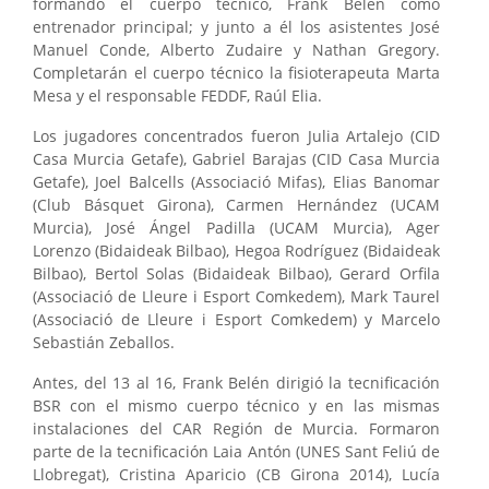
formando el cuerpo técnico, Frank Belén como
entrenador principal; y junto a él los asistentes José
Manuel Conde, Alberto Zudaire y Nathan Gregory.
Completarán el cuerpo técnico la fisioterapeuta Marta
Mesa y el responsable FEDDF, Raúl Elia.
Los jugadores concentrados fueron Julia Artalejo (CID
Casa Murcia Getafe), Gabriel Barajas (CID Casa Murcia
Getafe), Joel Balcells (Associació Mifas), Elias Banomar
(Club Básquet Girona), Carmen Hernández (UCAM
Murcia), José Ángel Padilla (UCAM Murcia), Ager
Lorenzo (Bidaideak Bilbao), Hegoa Rodríguez (Bidaideak
Bilbao), Bertol Solas (Bidaideak Bilbao), Gerard Orfila
(Associació de Lleure i Esport Comkedem), Mark Taurel
(Associació de Lleure i Esport Comkedem) y Marcelo
Sebastián Zeballos.
Antes, del 13 al 16, Frank Belén dirigió la tecnificación
BSR con el mismo cuerpo técnico y en las mismas
instalaciones del CAR Región de Murcia. Formaron
parte de la tecnificación Laia Antón (UNES Sant Feliú de
Llobregat), Cristina Aparicio (CB Girona 2014), Lucía